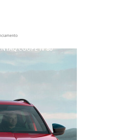
nciamento
ENYAQ COUPÉ IV 80