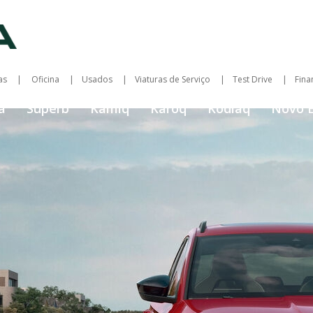
as
Oficina
Usados
Viaturas de Serviço
Test Drive
Fina
a
Superb
Kamiq
Karoq
Kodiaq
Novo 