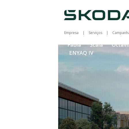
Empresa
Serviços
Campanh
Fabia
Scala
Octavi
ENYAQ IV