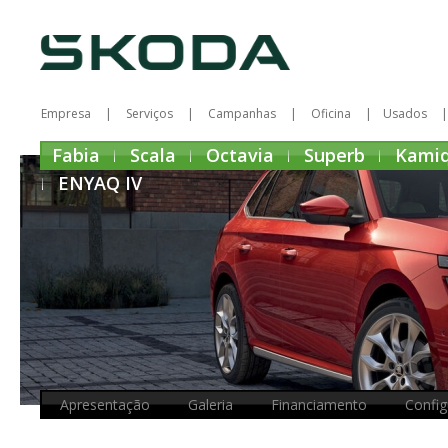
Empresa
Serviços
Campanhas
Oficina
Usados
Fabia
Scala
Octavia
Superb
Kami
ENYAQ IV
Apresentação
Galeria
Financiamento
Config