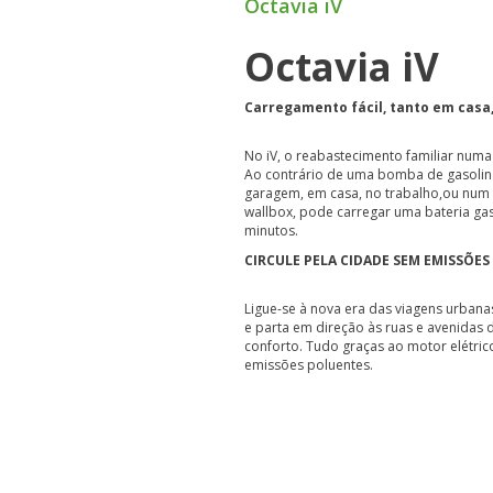
Octavia iV
Octavia iV
Carregamento fácil, tanto em casa
No iV, o reabastecimento familiar nu
Ao contrário de uma bomba de gasolina,
garagem, em casa, no trabalho,ou num 
wallbox, pode carregar uma bateria ga
minutos.
CIRCULE PELA CIDADE SEM EMISSÕES
Ligue-se à nova era das viagens urbanas
e parta em direção às ruas e avenidas 
conforto. Tudo graças ao motor elétri
emissões poluentes.