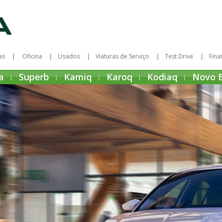
as
Oficina
Usados
Viaturas de Serviço
Test Drive
Fina
a
Superb
Kamiq
Karoq
Kodiaq
Novo 