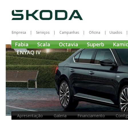
Empresa
Serviços
Campanhas
Oficina
Usados
Fabia
Scala
Octavia
Superb
Kami
ENYAQ IV
Apresentação
Galeria
Financiamento
Config