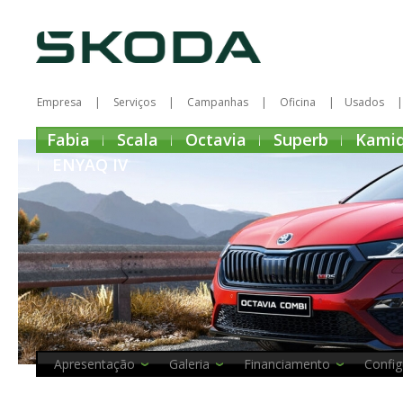
Empresa
Serviços
Campanhas
Oficina
Usados
Fabia
Scala
Octavia
Superb
Kami
ENYAQ IV
Apresentação
Galeria
Financiamento
Config