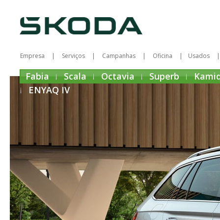
Empresa
Serviços
Campanhas
Oficina
Usados
Fabia
Scala
Octavia
Superb
Kami
ENYAQ IV