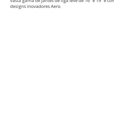
vasta gama de jantes de liga leve de 16" e 19" é 
designs inovadores Aero.